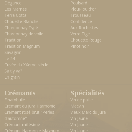
Elégance
Poulsard
Les Marnes
PlouPlou d'or
Terra Cotta
Trousseau
Chouette Blanche
Confidence
Chardonnay Typé
Aux Rochettes
Chardonnay de voile
Verre Tige
Tradition
Chouette Rouge
Tradition Magnum
Pinot noir
Savagnin
Le 54
Cuvée du XXeme siècle
Sa t'y va?
En grain
Crémants
Spécialités
Finambulle
Vin de paille
Crémant du Jura Harmonie
Macvin
Crémant rosé brut "Perles
Vieux Marc du Jura
d'automne"
Vin Jaune
Crémant millésimé
Vin Jaune
Crémant Harmonie Magnum
Vin Jaune