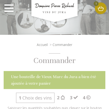
1
Accueil
>
Commander
Commander
Une bouteille de Vieux Marc du Jura a bien été
ajoutée à votre panier
2
3
4
1
Choix des vins
Saisissez les quantités souhaitées puis cliquez sur le bouton