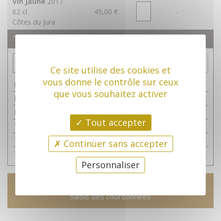
Vin Jaune
2017
62 cl
45,00 €
-
Côtes du Jura
Total
Ok
Ce site utilise des cookies et
vous donne le contrôle sur ceux
Nombre de bouteilles
1
que vous souhaitez activer
Frais de port *
10,00 €
Remise quantité
0,00 €
Tout accepter
Total HT
40,00 €
TVA
8,00 €
Continuer sans accepter
Total TTC
48,00 €
Personnaliser
Étape suivante >
saisie des coordonnées