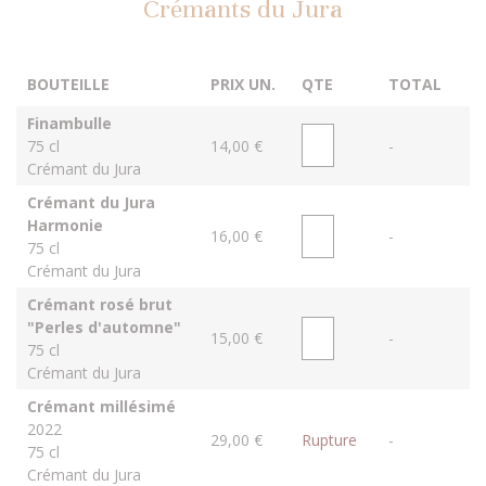
Crémants du Jura
BOUTEILLE
PRIX UN.
QTE
TOTAL
Finambulle
75 cl
14,00 €
-
Crémant du Jura
Crémant du Jura
Harmonie
16,00 €
-
75 cl
Crémant du Jura
Crémant rosé brut
"Perles d'automne"
15,00 €
-
75 cl
Crémant du Jura
Crémant millésimé
2022
29,00 €
Rupture
-
75 cl
Crémant du Jura