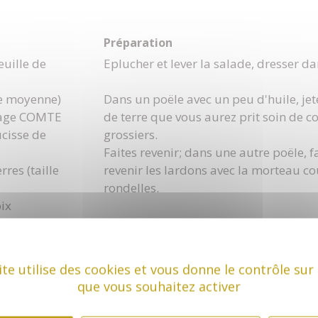
Préparation
euille de
Eplucher et lever la salade, dresser dan
le moyenne)
Dans un poële avec un peu d'huile, je
mage COMTE
de terre que vous aurez prit soin de c
ucisse de
grossiers.
Faites revenir; dans une autre poële, f
res (taille
revenir les lardons avec la morteau c
rondelles.
ix
lotte (à l'ail ou
Mettre les tomates en quartiers dans le
vos goûts)
le comté coupé en cube et les noix.
 du Jura (type
ite utilise des cookies et vous donne le contrôle sur
rdonnay)
Quand les pommes de terres et les la
que vous souhaitez activer
sel et poivre.
sont prêts, distribuer dans les assiette