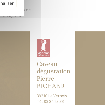
naliser
s et déglaçer
onnes cuillères de
e vinaigrette
Caveau
dégustation
Pierre
RICHARD
39210 Le Vernois
Tél. 03 84 25 33