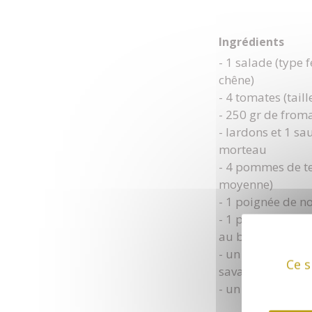
Ingrédients
- 1 salade (type f
chêne)
- 4 tomates (tail
- 250 gr de fro
- lardons et 1 sa
morteau
- 4 pommes de ter
moyenne)
- 1 poignée de no
- 1 pot de cancoil
au beurre, selon 
- un verre de vin
Ce s
savagnin ou cha
- un peu d'huile, 