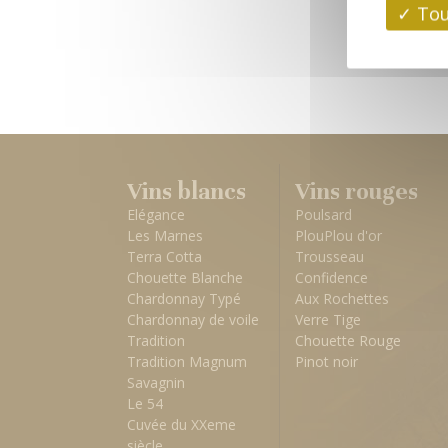
Tou
Vins blancs
Vins rouges
Elégance
Poulsard
Les Marnes
PlouPlou d'or
Terra Cotta
Trousseau
Chouette Blanche
Confidence
Chardonnay Typé
Aux Rochettes
Chardonnay de voile
Verre Tige
Tradition
Chouette Rouge
Tradition Magnum
Pinot noir
Savagnin
Le 54
Cuvée du XXeme
siècle