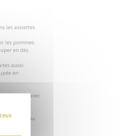
s les assiettes.
ter les pommes
ouper en dés
aites aussi
oupée en
s assiettes, avec
 ceux
rdons /Morteau
s.