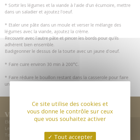
* Sortir les légumes et la viande à l'aide d'un écumoire, mettre
dans un saladier et ajoutez l'oeuf.
* Etaler une pâte dans un moule et verser le mélange des
légumes avec la viande, ajoutez la crème.
Recouvrir avec l'autre pâte et pincer les bords pour qu'ils
adhérent bien ensemble.
Badigeonner le dessus de la tourte avec un jaune d'oeuf.
* Faire cuire environ 30 min à 200°C.
* Faire réduire le bouillon restant dans la casserole pour faire
une sauce.
Ce site utilise des cookies et
vous donne le contrôle sur ceux
Vins blancs
Vins rouges
que vous souhaitez activer
Elégance
Poulsard
Les Marnes
PlouPlou d'or
Terra Cotta
Trousseau
Tout accepter