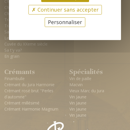
Chouette Blanche
Confidence
Chardonnay Typé
Aux Rochettes
Continuer sans accepter
Chardonnay de voile
Verre Tige
Tradition
Chouette Rouge
Personnaliser
Tradition Magnum
Pinot noir
Savagnin
Le 54
Cuvée du XXeme siècle
Sa t'y va?
En grain
Crémants
Spécialités
Finambulle
Vin de paille
Crémant du Jura Harmonie
Macvin
Crémant rosé brut "Perles
Vieux Marc du Jura
d'automne"
Vin Jaune
Crémant millésimé
Vin Jaune
Crémant Harmonie Magnum
Vin Jaune
Vin Jaune