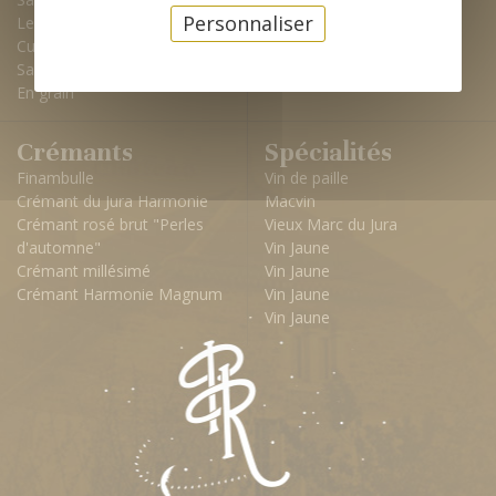
Personnaliser
Le 54
Cuvée du XXeme siècle
Sa t'y va?
En grain
Crémants
Spécialités
Finambulle
Vin de paille
Crémant du Jura Harmonie
Macvin
Crémant rosé brut "Perles
Vieux Marc du Jura
d'automne"
Vin Jaune
Crémant millésimé
Vin Jaune
Crémant Harmonie Magnum
Vin Jaune
Vin Jaune