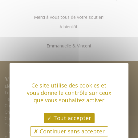
Merci à vous tous de votre soutien!
A bientôt,
Emmanuelle & Vincent
Vins blancs
Vins rouges
Ce site utilise des cookies et
Elégance
Poulsard
vous donne le contrôle sur ceux
Les Marnes
PlouPlou d'or
Terra Cotta
Trousseau
que vous souhaitez activer
Chouette Blanche
Confidence
Chardonnay Typé
Aux Rochettes
Tout accepter
Chardonnay de voile
Verre Tige
Tradition
Chouette Rouge
Continuer sans accepter
Tradition Magnum
Pinot noir
Savagnin