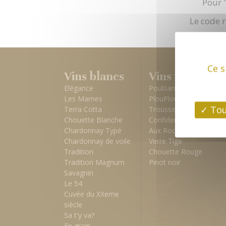
Pour "
Le code r
Ce s
Vins blancs
Vins rouges
Elégance
Poulsard
Les Marnes
PlouPlou d'or
Tou
Terra Cotta
Trousseau
Chouette Blanche
Confidence
Chardonnay Typé
Aux Rochettes
Chardonnay de voile
Verre Tige
Tradition
Chouette Rouge
Tradition Magnum
Pinot noir
Savagnin
Le 54
Cuvée du XXeme
siècle
Sa t'y va?
En grain