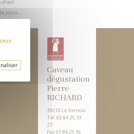
e jours...
 ceux
naliser
Caveau
dégustation
Pierre
RICHARD
39210 Le Vernois
Tél. 03 84 25 33
27
Fax 03 84 25 36