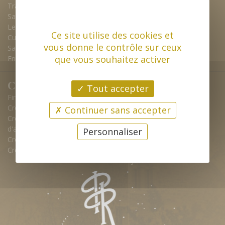
Tradition Magnum
Pinot noir
Savagnin
Le 54
Ce site utilise des cookies et
Cuvée du XXeme siècle
vous donne le contrôle sur ceux
Sa t'y va?
que vous souhaitez activer
En grain
Crémants
Spécialités
Tout accepter
Finambulle
Vin de paille
Crémant du Jura Harmonie
Macvin
Continuer sans accepter
Crémant rosé brut "Perles
Vieux Marc du Jura
d'automne"
Vin Jaune
Personnaliser
Crémant millésimé
Vin Jaune
Crémant Harmonie Magnum
Vin Jaune
Vin Jaune