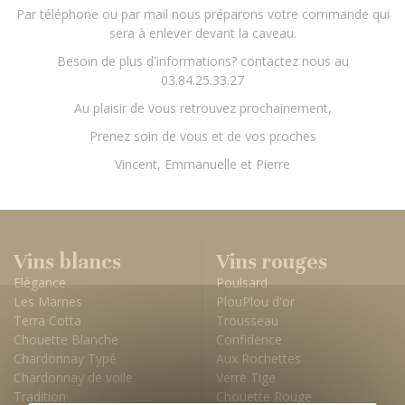
Par téléphone ou par mail nous préparons votre commande qui
sera à enlever devant la caveau.
Besoin de plus d'informations? contactez nous au
03.84.25.33.27
Au plaisir de vous retrouvez prochainement,
Prenez soin de vous et de vos proches
Vincent, Emmanuelle et Pierre
Vins blancs
Vins rouges
Elégance
Poulsard
Les Marnes
PlouPlou d'or
Terra Cotta
Trousseau
Chouette Blanche
Confidence
Chardonnay Typé
Aux Rochettes
Chardonnay de voile
Verre Tige
Tradition
Chouette Rouge