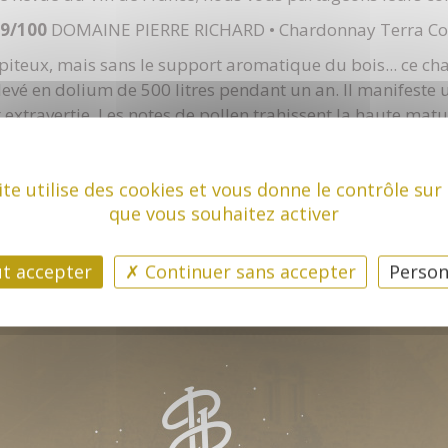
9/100
DOMAINE PIERRE RICHARD • Chardonnay Terra Co
piteux, mais sans le support aromatique du bois... ce ch
levé en dolium de 500 litres pendant un an. Il manifeste 
 extravertie. Les notes de pollen trahissent la haute matur
es heureux d'avoir été selectionnés et de lire ces com
ite utilise des cookies et vous donne le contrôle sur
que vous souhaitez activer
t accepter
Continuer sans accepter
Person