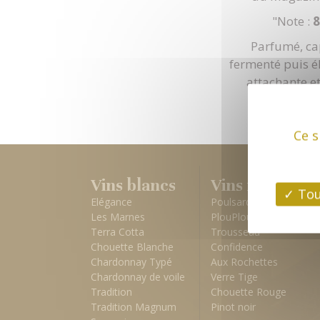
"Note :
8
Parfumé, ca
fermenté puis é
attachante et
Nous somm
Ce s
Vins blancs
Vins rouges
Tou
Elégance
Poulsard
Les Marnes
PlouPlou d'or
Terra Cotta
Trousseau
Chouette Blanche
Confidence
Chardonnay Typé
Aux Rochettes
Chardonnay de voile
Verre Tige
Tradition
Chouette Rouge
Tradition Magnum
Pinot noir