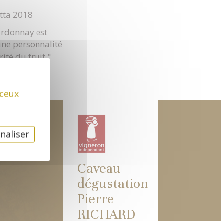
tta 2018
ardonnay est
une personnalité
ité du fruit."
mentaires.
 ceux
naliser
Caveau
dégustation
Pierre
RICHARD