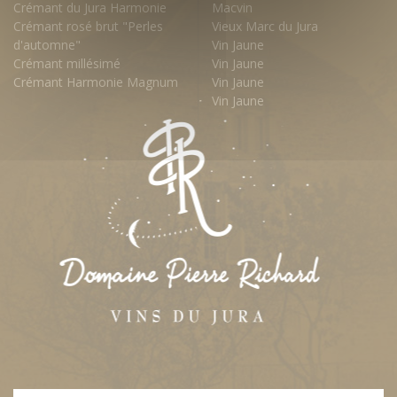
Crémant du Jura Harmonie
Macvin
Crémant rosé brut "Perles
Vieux Marc du Jura
d'automne"
Vin Jaune
Crémant millésimé
Vin Jaune
Crémant Harmonie Magnum
Vin Jaune
Vin Jaune